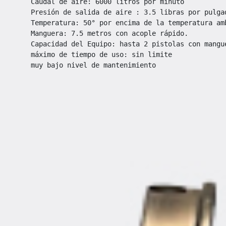
VER VIDEO
pulverizador ULV con aire caliente
apto para todo tipo de ambientes
apto contra COVID-19
combate el dengue y todo tipo de plagas
industria argentina
2 años de garantía de fábrica
Más información