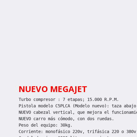
PULVERIZADO
PMT3NEW